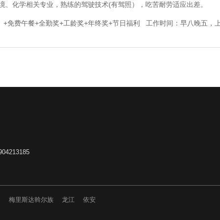
环境、化学相关专业，熟练的驾驶技术(有驾照），吃苦耐劳适应出差。
+免费午餐+全勤奖+工龄奖+年终奖+节日福利 工作时间：早八晚五，
4213185
山
梅里斯达斡尔族
龙江
依安