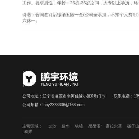
工作。要求男性，年龄：26岁-36岁之间，大专以上学历，
待遇：合同签订后缴纳五险一金(公司全承担，不扣个人费用）
六休一。
公司地址：辽宁省凌源市南河佳缘小区6号门市
联系电话：1390
公司邮箱：lnpy2333336@163.com
主营区域：
龙沙
建华
铁锋
昂昂溪
富拉尔基
碾子
泰来