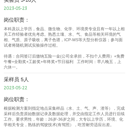
实验员 5-10人
2023-05-23
岗位职责：
本科及以上学历，食品、微生物、化学、环境类专业且有一年以上相
关工作经验者优先考虑。熟悉土壤、水、气、食品等相关环境的气
相、气质、原子吸收，离子色谱，ICP-MS等大型分析仪器；参与面
试者将随机测试实验操作过程。
待遇：合同签订后缴纳五险一金(公司全承担，不扣个人费用）+免费
午餐+全勤奖+工龄奖+年终奖+节日福利 工作时间：早八晚五，上
六休一。
采样员 5人
2023-05-22
岗位职责：
根据检测方案到指定地点采集样品（水、土、气、声、渣等），完成
采样后负责原始数据记录及数据处理，并交由指定工作人员进行后续
工作。要求男性，年龄：26岁-36岁之间，大专以上学历，环境、化
学相关专业，熟练的驾驶技术(有驾照），吃苦耐劳适应出差。