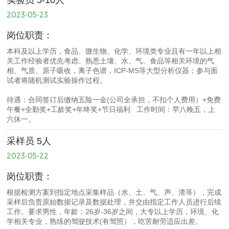
实验员 5-10人
2023-05-23
岗位职责：
本科及以上学历，食品、微生物、化学、环境类专业且有一年以上相
关工作经验者优先考虑。熟悉土壤、水、气、食品等相关环境的气
相、气质、原子吸收，离子色谱，ICP-MS等大型分析仪器；参与面
试者将随机测试实验操作过程。
待遇：合同签订后缴纳五险一金(公司全承担，不扣个人费用）+免费
午餐+全勤奖+工龄奖+年终奖+节日福利 工作时间：早八晚五，上
六休一。
采样员 5人
2023-05-22
岗位职责：
根据检测方案到指定地点采集样品（水、土、气、声、渣等），完成
采样后负责原始数据记录及数据处理，并交由指定工作人员进行后续
工作。要求男性，年龄：26岁-36岁之间，大专以上学历，环境、化
学相关专业，熟练的驾驶技术(有驾照），吃苦耐劳适应出差。