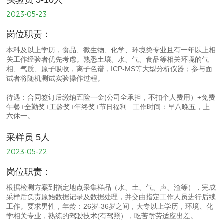
实验员 5-10人
2023-05-23
岗位职责：
本科及以上学历，食品、微生物、化学、环境类专业且有一年以上相
关工作经验者优先考虑。熟悉土壤、水、气、食品等相关环境的气
相、气质、原子吸收，离子色谱，ICP-MS等大型分析仪器；参与面
试者将随机测试实验操作过程。
待遇：合同签订后缴纳五险一金(公司全承担，不扣个人费用）+免费
午餐+全勤奖+工龄奖+年终奖+节日福利 工作时间：早八晚五，上
六休一。
采样员 5人
2023-05-22
岗位职责：
根据检测方案到指定地点采集样品（水、土、气、声、渣等），完成
采样后负责原始数据记录及数据处理，并交由指定工作人员进行后续
工作。要求男性，年龄：26岁-36岁之间，大专以上学历，环境、化
学相关专业，熟练的驾驶技术(有驾照），吃苦耐劳适应出差。