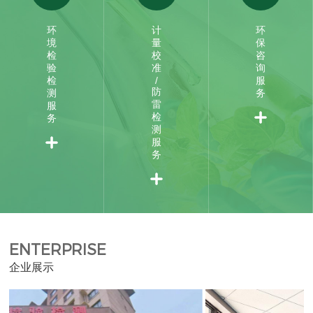
环
计
环
境
量
保
检
校
咨
验
准
询
检
/
服
防
测
务
雷
服
检
务
测
服
务
ENTERPRISE
企业展示